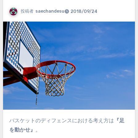
投稿者
saechandesu
2018/09/24
バスケットのディフェンスにおける考え方は
『足
を動かせ』
。