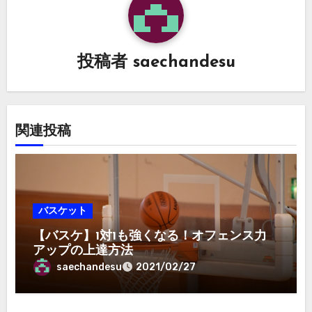
シ
ョ
ン
投稿者
saechandesu
関連投稿
バスケット
【バスケ】1対1も強くなる！オフェンス力
アップの上達方法
saechandesu
2021/02/27