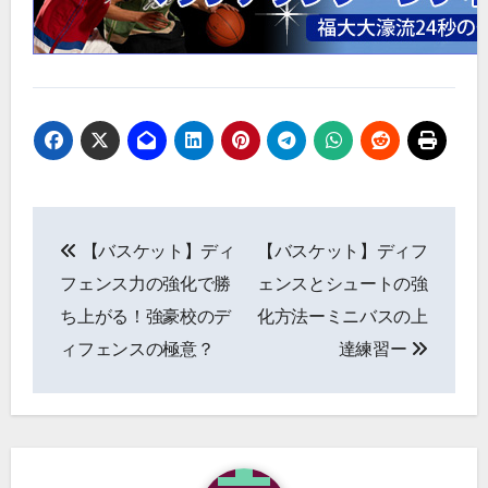
投
【バスケット】ディ
【バスケット】ディフ
稿
フェンス力の強化で勝
ェンスとシュートの強
ナ
ち上がる！強豪校のデ
化方法ーミニバスの上
ィフェンスの極意？
達練習ー
ビ
ゲ
ー