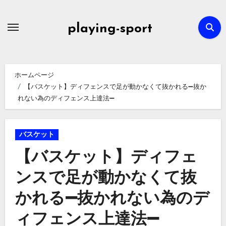
内
容
playing-sport
を
ス
キ
ホームページ
ッ
【バスケット】ディフェンスで足が動かなくて抜かれる➖抜か
プ
れない為のディフェンス上達法➖
バスケット
【バスケット】ディフェ
ンスで足が動かなくて抜
かれる➖抜かれない為のデ
ィフェンス上達法➖