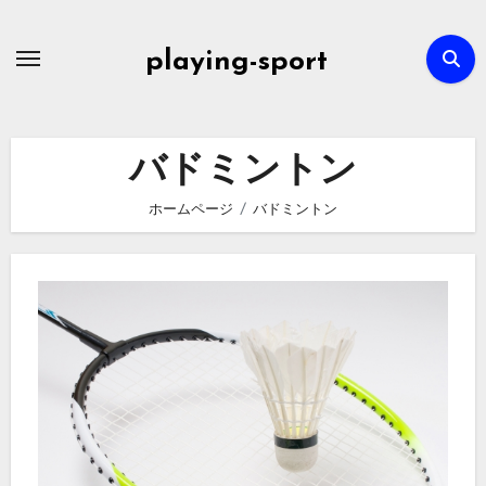
内
容
playing-sport
を
ス
キ
バドミントン
ッ
プ
ホームページ
バドミントン